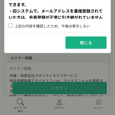
できます。
支払手続き期日
・旧システムで
、メールアドレスを重複登録されて
2026年09月08日
いた方は、会員登録が正常に引き継がれていません
23時59分
ので、「新規登録」より改めてご登録をお願いしま
上記の内容を確認したため、今後は表示しない
す。
定員
制限なし
閉じる
新規会員登録の際は
・お1人様1アカウントとしてください
セミナー詳細
・1つのメールアドレスを複数のアカウント
セミナー詳細
に登録することはできません
共催：有限会社クオリティライフサービス
特定保健指導でマイナス２ｃｍ、マイナス２ｋｇを達成す
※マイアカウント上の団体情報、団体管理に
るために、「〇〇を減らしましょう」といったアドバイス
ログイン
をしていませんか？実は、食べないダイエットでは脂肪は
ついては、本会では利用できません。
効率よく燃焼できません。さらに、筋肉が減りリバウンド
しやすく、将来のサルコペニア肥満につながることもあり
ます。
セミナーを
ログイン
メニュー
本セミナーでは、時間栄養学に基づき、「いつ、どう食べ
探す