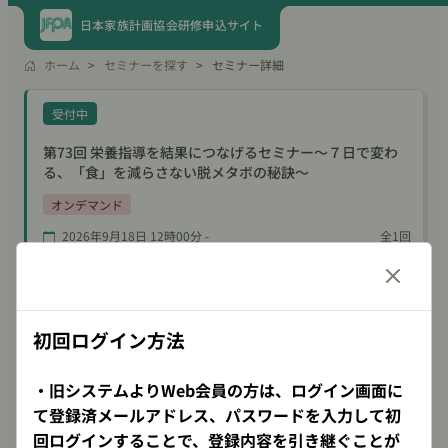
日本家族計画協会研修申込サイト
ホーム
セミナーを探す
セミナー詳細
受付中
第73回 栄養指導を結果につなげるセミナー～７日で変わ
る、「食」を減らさない脱メタボの秘訣～
オンデマンド
2026年9月18日 12時00分 -
全1回
もしくは新規登録
初回ログイン方法
受講費
6,600円（税込）
・旧システムよりWeb会員の方は、ログイン画面に
て登録済メールアドレス、パスワードを
入力して初
申込受付期間
回ログインすることで、登録内容を引き継ぐことが