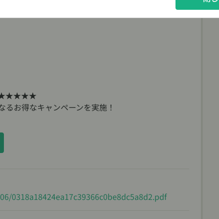
人様1アカウントとしてください
る
のメールアドレスを複数のアカウントに登録すること
アカウント上の団体情報、団体管理については、本会
せん。
★★★★★
なるお得なキャンペーンを実施！
26/06/0318a18424ea17c39366c0be8dc5a8d2.pdf