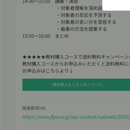
14:30～15:50 講義・演習
・お1
・対象者理解を深め説得力を上げ
・1つ
・対象者の反応を予測する
・対象者の言い分を受容する
せん
・最善の方法を提案する
15:50～16:00 まとめ
※マイ
できま
★★★★★教材購入コースで送料無料キャンペーン
教材購入コースからお申込みいただくと送料無料に
お申込みはこちらより↓
「教材購入ありまとめてコース」
開催要項URL
https://www.jfpa.or.jp/wp-content/uploads/20