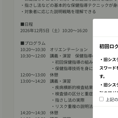
・指さし法などの基本的な保健指導テクニックが身
・対象者に応じた説明戦略を理解できる
■日程
2026年12月5日（土）10:20～16:20
■プログラム
初回ロ
10:20～10:30 オリエンテーション
10:30～12:00 講義・演習 保健指導のプロセス
・旧シス
・初回保健指導の組み立て
スワード
・保健指導技術を身に着ける
12:00～13:00 休憩
す。
13:00～14:20 講義・演習
・旧シス
・疾病横断的検査結果の説明
引き継が
・検査値の区分と重症度
上記
・指さし法の実際
新規会
・リスク重複の説明法
14:20～14:30 休憩