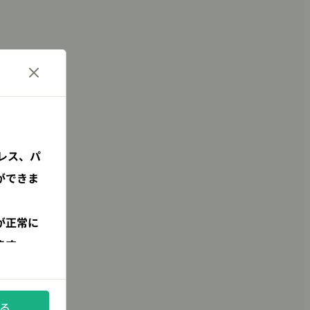
レス、パ
ができま
が正常に
ます。
る